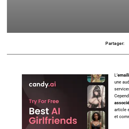
Partager:
L’
email
une aud
service
Cependa
associ
article
et comm