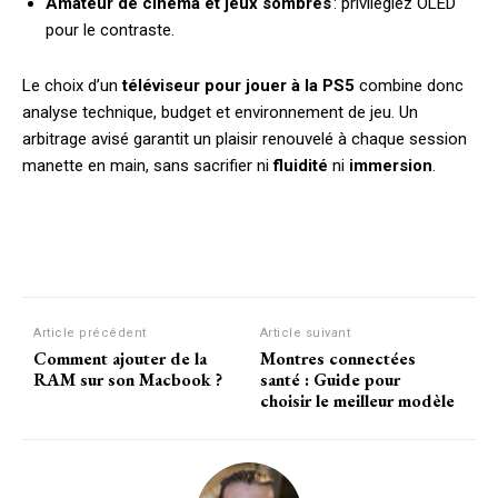
Amateur de cinéma et jeux sombres
: privilégiez OLED
pour le contraste.
Le choix d’un
téléviseur pour jouer à la PS5
combine donc
analyse technique, budget et environnement de jeu. Un
arbitrage avisé garantit un plaisir renouvelé à chaque session
manette en main, sans sacrifier ni
fluidité
ni
immersion
.
Facebook
X
Pinterest
W
Article précédent
Article suivant
Comment ajouter de la
Montres connectées
RAM sur son Macbook ?
santé : Guide pour
choisir le meilleur modèle