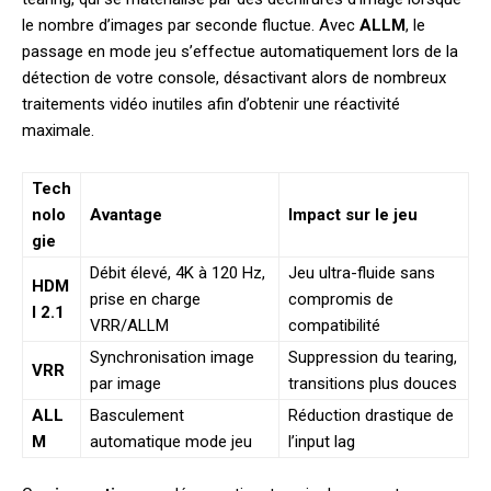
le nombre d’images par seconde fluctue. Avec
ALLM
, le
passage en mode jeu s’effectue automatiquement lors de la
détection de votre console, désactivant alors de nombreux
traitements vidéo inutiles afin d’obtenir une réactivité
maximale.
Tech
nolo
Avantage
Impact sur le jeu
gie
Débit élevé, 4K à 120 Hz,
Jeu ultra-fluide sans
HDM
prise en charge
compromis de
I 2.1
VRR/ALLM
compatibilité
Synchronisation image
Suppression du tearing,
VRR
par image
transitions plus douces
ALL
Basculement
Réduction drastique de
M
automatique mode jeu
l’input lag