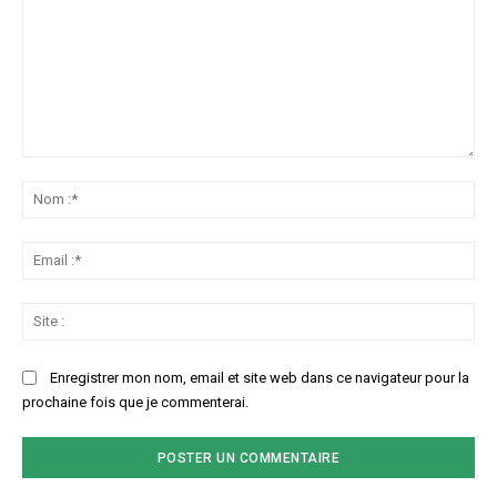
Commenter
:
No
:*
Ema
:*
Sit
:
Enregistrer mon nom, email et site web dans ce navigateur pour la
prochaine fois que je commenterai.