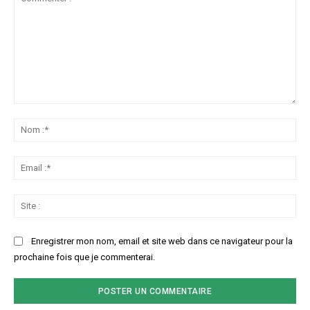
Commenter
:
No
:*
Ema
:*
Sit
:
Enregistrer mon nom, email et site web dans ce navigateur pour la
prochaine fois que je commenterai.