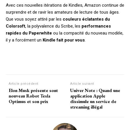
Avec ces nouvelles itérations de Kindles, Amazon continue de
surprendre et de ravir les amateurs de lecture de tous âges.
Que vous soyez attiré par les
couleurs éclatantes du
Colorsoft
, la polyvalence du Scribe, les
performances
rapides du Paperwhite
ou la compacité du nouveau modèle,
il y a forcément un
Kindle fait pour vous
.
Facebook
X
Pinterest
W
Article précédent
Article suivant
Elon Musk présente sont
Univer Note : Quand une
nouveau Robot Tesla
application Apple
Optimus et son prix
dissimule un service de
streaming illégal