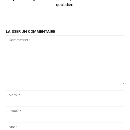
quotidien.
LAISSER UN COMMENTAIRE
Commenter
:
No
:*
Ema
:*
Sit