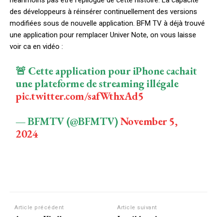
néanmoins pas être l’épilogue de cette histoire. La capacité
des développeurs à réinsérer continuellement des versions
modifiées sous de nouvelle application. BFM TV à déjà trouvé
une application pour remplacer Univer Note, on vous laisse
voir ca en vidéo :
🚨 Cette application pour iPhone cachait
une plateforme de streaming illégale
pic.twitter.com/safWthxAd5
— BFMTV (@BFMTV)
November 5,
2024
Facebook
X
Pinterest
W
Article précédent
Article suivant