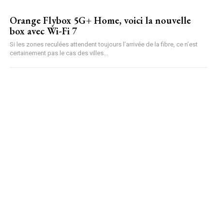
Orange Flybox 5G+ Home, voici la nouvelle
box avec Wi-Fi 7
Si les zones reculées attendent toujours l’arrivée de la fibre, ce n’est
certainement pas le cas des villes...