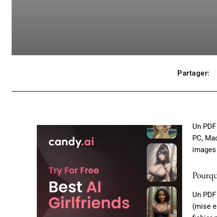
Partager:
Un PDF e
PC, Mac
images 
Pourqu
Un PDF 
(mise e