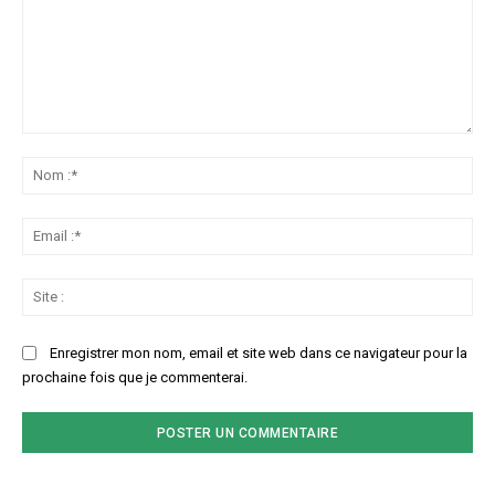
Commenter
:
No
:*
Ema
:*
Sit
:
Enregistrer mon nom, email et site web dans ce navigateur pour la
prochaine fois que je commenterai.