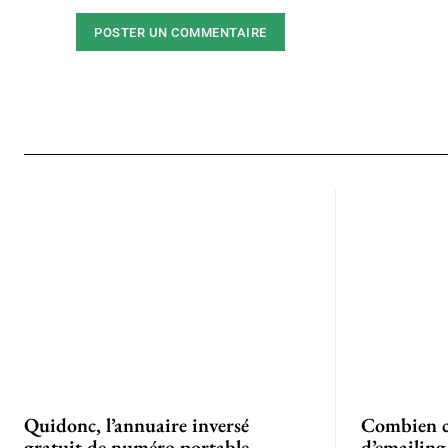
Quidonc, l’annuaire inversé
Combien c
gratuit de numéro portable
d’emailing