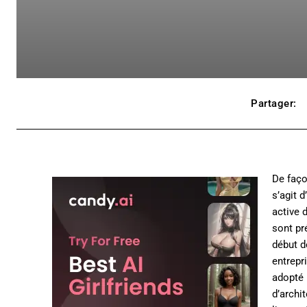
Partager:
De faço
s’agit 
active 
sont pr
début d
entrepr
adopté 
d’archi