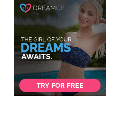
Site
: