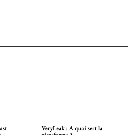
ast
VeryLeak : A quoi sert la
?
plateforme ?