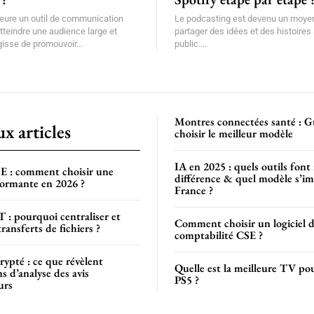
eure un outil de communication
Le podcasting est devenu un moyen
tteindre une audience large et
partager des idées et des histoires
agisse de promouvoir...
public....
Montres connectées santé : G
x articles
choisir le meilleur modèle
IA en 2025 : quels outils font
E : comment choisir une
différence & quel modèle s’i
formante en 2026 ?
France ?
 : pourquoi centraliser et
Comment choisir un logiciel 
transferts de fichiers ?
comptabilité CSE ?
ypté : ce que révèlent
Quelle est la meilleure TV pou
s d’analyse des avis
PS5 ?
urs