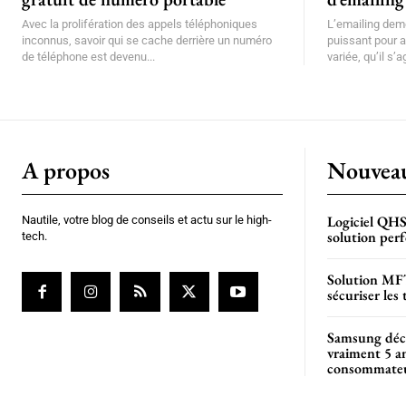
Avec la prolifération des appels téléphoniques
L’emailing dem
inconnus, savoir qui se cache derrière un numéro
puissant pour a
de téléphone est devenu...
variée, qu’il s’
A propos
Nouveau
Logiciel QHS
Nautile, votre blog de conseils et actu sur le high-
solution per
tech.
Solution MFT
sécuriser les 
Samsung décr
vraiment 5 an
consommate