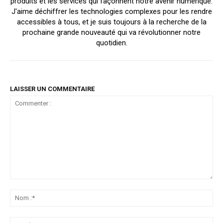
produits et les services qui façonnent notre avenir numérique.
J'aime déchiffrer les technologies complexes pour les rendre
accessibles à tous, et je suis toujours à la recherche de la
prochaine grande nouveauté qui va révolutionner notre
quotidien.
LAISSER UN COMMENTAIRE
Commenter
:
No
:*
Ema